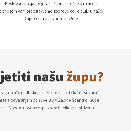
Poštovani posjetitelji naše župne mrežne stranice, s
ponosom Vam predstavljamo zborove koji djeluju u našoj
župi. O svakom zboru možete
jetiti našu
župu?
 zagrebački nadbiskup i metropolit Josip kard. Bozanić,
 nastala odvajanjem od župe BDM Žalone Špansko i župe
ice. Novoosnovana župa za zaštitnika ima bl. Ivana