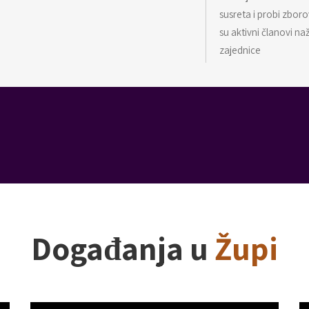
susreta i probi zbor
su aktivni članovi n
zajednice
Događanja u
Župi