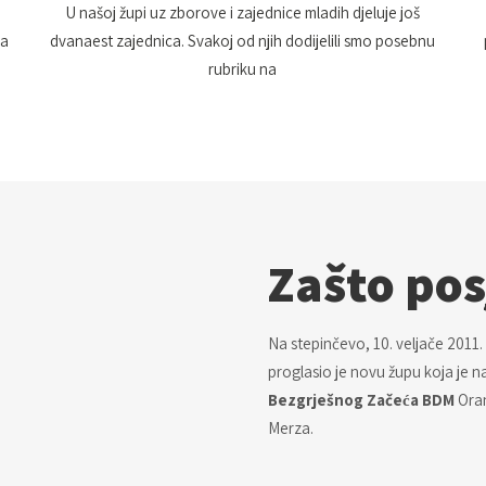
U našoj župi uz zborove i zajednice mladih djeluje još
na
dvanaest zajednica. Svakoj od njih dodijelili smo posebnu
rubriku na
Zašto pos
Na stepinčevo, 10. veljače 2011.
proglasio je novu župu koja je
Bezgrješnog Začeća BDM
Oran
Merza.