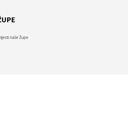
ŽUPE
vijesti naše Župe
kumente