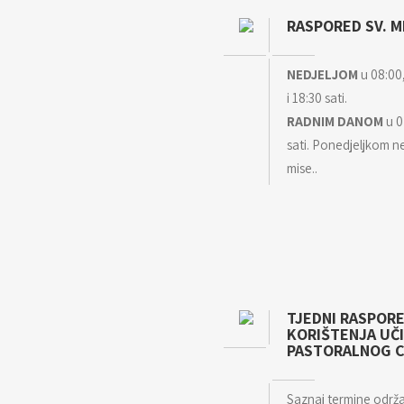
RASPORED SV. M
NEDJELJOM
u 08:00,
i 18:30 sati.
RADNIM DANOM
u 0
sati. Ponedjeljkom n
mise..
TJEDNI RASPOR
KORIŠTENJA UČ
PASTORALNOG 
Saznaj termine održ