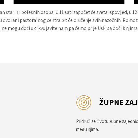
n starih i bolesnih osoba. U 11 sati započet će sveta ispovijed, u 
 u dvorani pastoralnog centra bit će druženje svih nazočnih. Pomoz
 ne mogu doći u crkvu javite nam pa ćemo prije Uskrsa doći k njim
ŽUPNE ZA
Pridruži se životu župne zajedni
među njima.