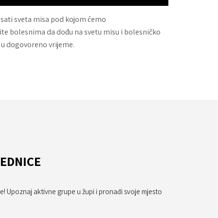
12 sati sveta misa pod kojom ćemo
ite bolesnima da dođu na svetu misu i bolesničko
a u dogovoreno vrijeme.
JEDNICE
ce! Upoznaj aktivne grupe u župi i pronađi svoje mjesto