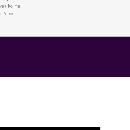
ova u kojima
aže župne