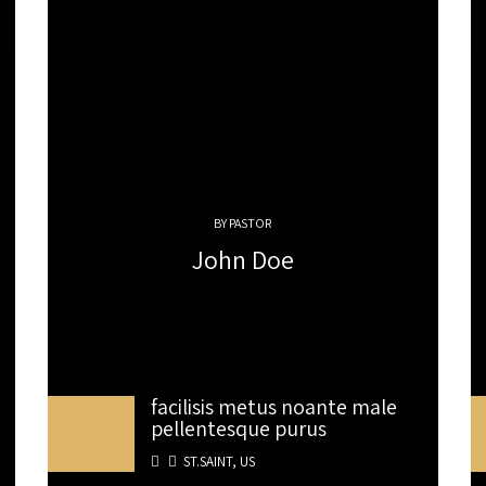
BY PASTOR
John Doe
facilisis metus noante male
pellentesque purus
ST.SAINT, US