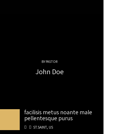
BY PASTOR
John Doe
facilisis metus noante male
pellentesque purus
ST.SAINT, US