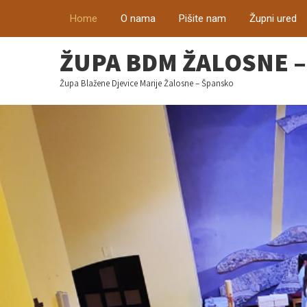
Home
O nama
Pišite nam
Župni ured
ŽUPA BDM ŽALOSNE 
Župa Blažene Djevice Marije Žalosne – Špansko