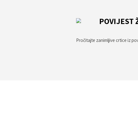
POVIJEST 
Pročitajte zanimljive crtice iz po
Multimedija
možete pronaći video i audio zapise, fotografije i razne druge do