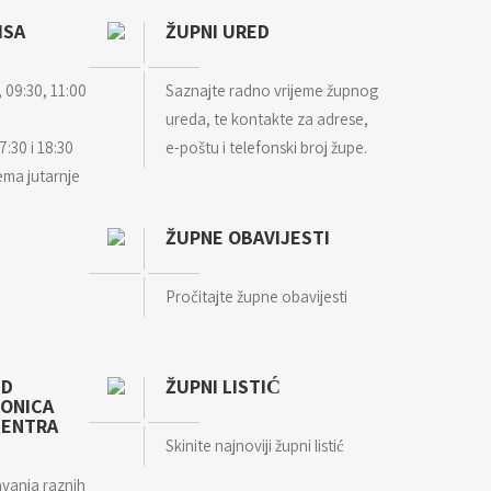
ISA
ŽUPNI URED
 09:30, 11:00
Saznajte radno vrijeme župnog
ureda, te kontakte za adrese,
7:30 i 18:30
e-poštu i telefonski broj župe.
ema jutarnje
ŽUPNE OBAVIJESTI
Pročitajte župne obavijesti
ED
ŽUPNI LISTIĆ
IONICA
CENTRA
Skinite najnoviji župni listić
avanja raznih