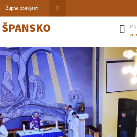
Župne obavijesti
–
ŠPANSKO
Piš
zup