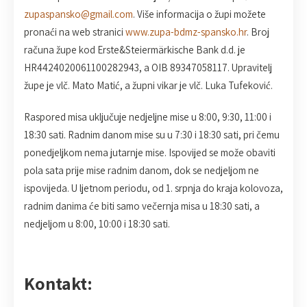
zupaspansko@gmail.com
. Više informacija o župi možete
pronaći na web stranici
www.zupa-bdmz-spansko.hr
. Broj
računa župe kod Erste&Steiermärkische Bank d.d. je
HR4424020061100282943, a OIB 89347058117. Upravitelj
župe je vlč. Mato Matić, a župni vikar je vlč. Luka Tufeković.
Raspored misa uključuje nedjeljne mise u 8:00, 9:30, 11:00 i
18:30 sati. Radnim danom mise su u 7:30 i 18:30 sati, pri čemu
ponedjeljkom nema jutarnje mise. Ispovijed se može obaviti
pola sata prije mise radnim danom, dok se nedjeljom ne
ispovijeda. U ljetnom periodu, od 1. srpnja do kraja kolovoza,
radnim danima će biti samo večernja misa u 18:30 sati, a
nedjeljom u 8:00, 10:00 i 18:30 sati.
Kontakt: