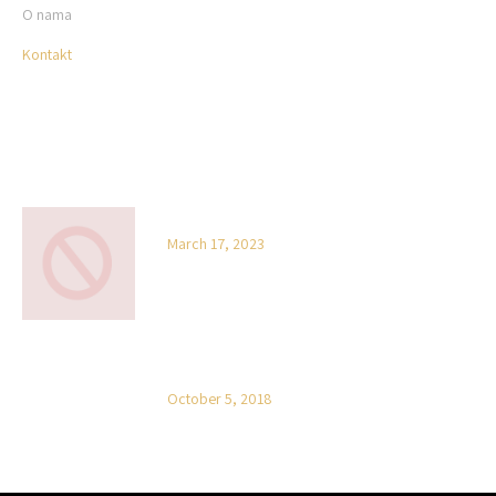
O nama
Kontakt
NOVOSTI
Hello world!
March 17, 2023
On the other hand Mauris quis lacus est
October 5, 2018