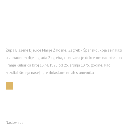
ŽUPA BDM ŠPANSKO
Župa Blažene Djevice Marije Žalosne, Zagreb - Špansko, koja se nalazi
u zapadnom dijelu grada Zagreba, osnovana je dekretom nadbiskupa
Franje Kuharića broj 1674/1975 od 25. srpnja 1975. godine, kao
rezultat širenja naselja, te dolaskom novih stanovnika
KORISNI LINKOVI
Naslovnica