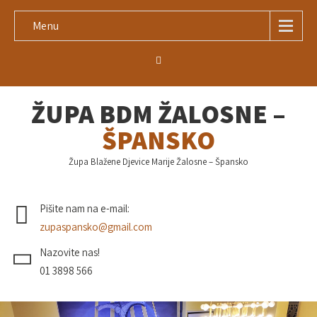
Menu
ŽUPA BDM ŽALOSNE –
ŠPANSKO
Župa Blažene Djevice Marije Žalosne – Špansko
Pišite nam na e-mail:
zupaspansko@gmail.com
Nazovite nas!
01 3898 566