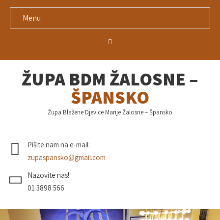
Menu
ŽUPA BDM ŽALOSNE –
ŠPANSKO
Župa Blažene Djevice Marije Žalosne – Špansko
Pišite nam na e-mail:
zupaspansko@gmail.com
Nazovite nas!
01 3898 566