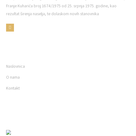
Franje Kuharića broj 1674/1975 od 25. srpnja 1975. godine, kao
rezultat širenja naselja, te dolaskom novih stanovnika
KORISNI LINKOVI
Naslovnica
O nama
Kontakt
NOVOSTI
Hello world!