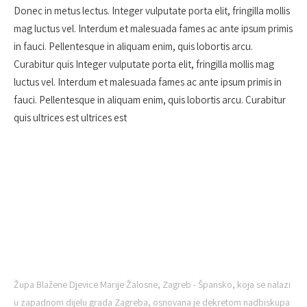
Donec in metus lectus. Integer vulputate porta elit, fringilla mollis
mag luctus vel. Interdum et malesuada fames ac ante ipsum primis
in fauci. Pellentesque in aliquam enim, quis lobortis arcu.
Curabitur quis Integer vulputate porta elit, fringilla mollis mag
luctus vel. Interdum et malesuada fames ac ante ipsum primis in
fauci. Pellentesque in aliquam enim, quis lobortis arcu. Curabitur
quis ultrices est ultrices est
ŽUPA BDM ŠPANSKO
Župa Blažene Djevice Marije Žalosne, Zagreb - Špansko, koja se nalazi
u zapadnom dijelu grada Zagreba, osnovana je dekretom nadbiskupa