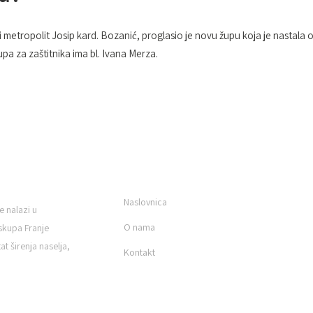
 i metropolit Josip kard. Bozanić, proglasio je novu župu koja je nasta
 za zaštitnika ima bl. Ivana Merza.
KORISNI LINKOVI
Naslovnica
e nalazi u
O nama
skupa Franje
t širenja naselja,
Kontakt