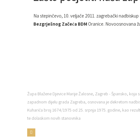
Na stepinčevo, 10. veljače 2011. zagrebački nadbiskup
Bezgrješnog Začeća BDM
Oranice. Novoosnovana župa
ŽUPA BDM ŠPANSKO
Župa Blažene Djevice Marije Žalosne, Zagreb - Špansko, koja s
zapadnom dijelu grada Zagreba, osnovana je dekretom nadbi
Kuharića broj 1674/1975 od 25. srpnja 1975. godine, kao rezulta
te dolaskom novih stanovnika