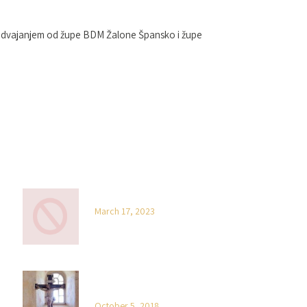
la odvajanjem od župe BDM Žalone Špansko i župe
NOVOSTI
Hello world!
March 17, 2023
On the other hand Mauris quis lacus
est
October 5, 2018