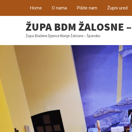
Home
O nama
Pišite nam
Župni ured
ŽUPA BDM ŽALOSNE 
Župa Blažene Djevice Marije Žalosne – Špansko