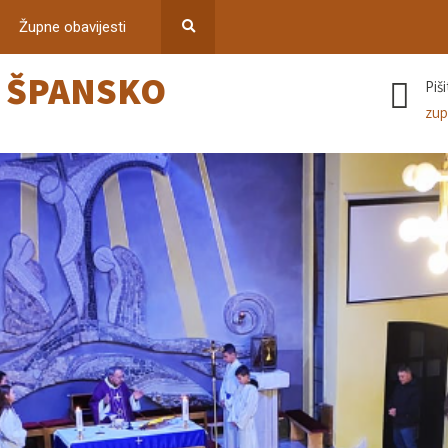
Župne obavijesti
–
ŠPANSKO
Piš
zup